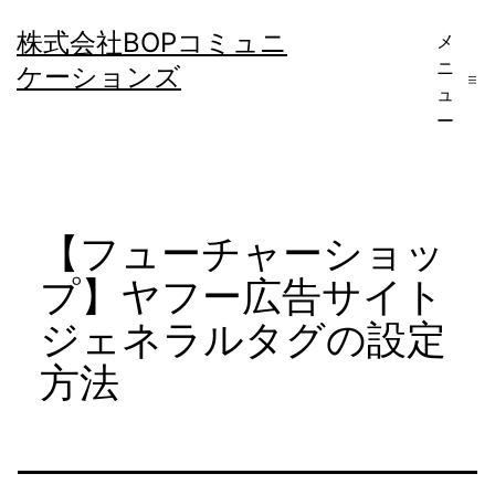
コ
株式会社BOPコミュニ
メ
ン
ニ
ケーションズ
テ
ュ
ー
ン
ツ
へ
【フューチャーショッ
ス
キ
プ】ヤフー広告サイト
ッ
ジェネラルタグの設定
プ
方法