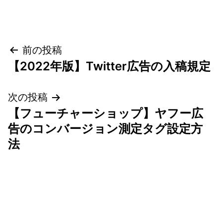
投
前の投稿
【2022年版】Twitter広告の入稿規定
稿
ナ
次の投稿
【フューチャーショップ】ヤフー広
ビ
告のコンバージョン測定タグ設定方
ゲ
法
ー
シ
ョ