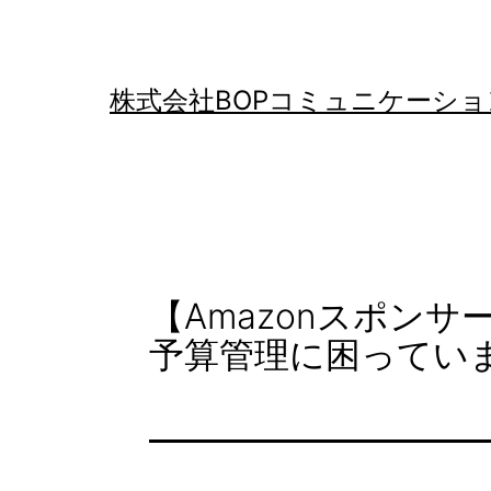
コ
ン
テ
株式会社BOPコミュニケーショ
ン
ツ
へ
ス
キ
【Amazonスポン
ッ
予算管理に困ってい
プ