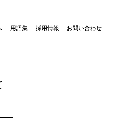
ム
用語集
採用情報
お問い合わせ
て