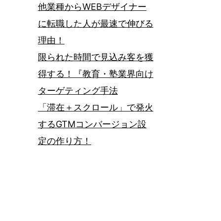
他業種からWEBデザイナー
に転職した人が最速で伸びる
理由！
限られた時間で見込み客を獲
得する！『教育・塾業界向け
ターゲティング手法
「滞在＋スクロール」で発火
するGTMコンバージョン設
定の作り方！