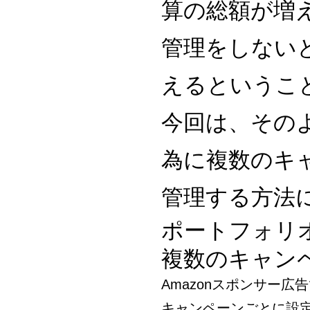
算の総額が増
管理をしない
えるというこ
今回は、その
為に複数のキ
管理する方法
ポートフォリ
複数のキャン
Amazonスポンサー
キャンペーンごとに設