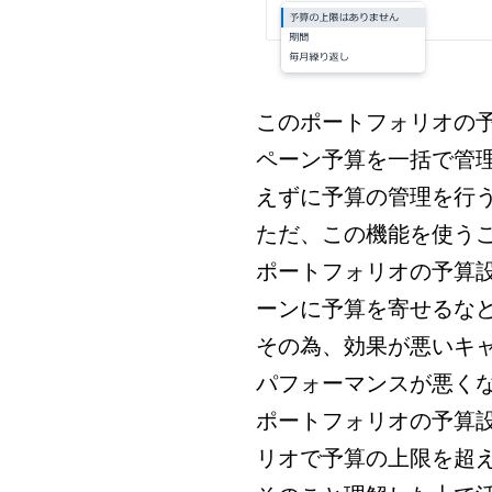
このポートフォリオの
ペーン予算を一括で管
えずに予算の管理を行
ただ、この機能を使う
ポートフォリオの予算
ーンに予算を寄せるな
その為、効果が悪いキ
パフォーマンスが悪く
ポートフォリオの予算
リオで予算の上限を超