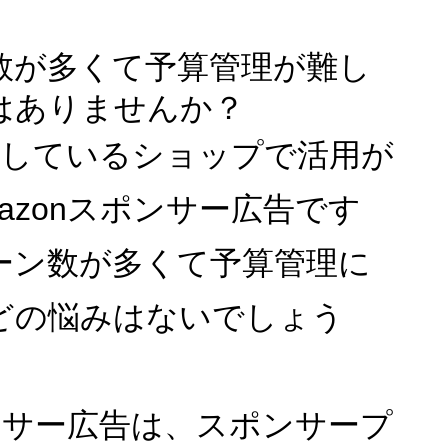
数が多くて予算管理が難し
はありませんか？
出品しているショップで活用が
azonスポンサー広告です
ーン数が多くて予算管理に
どの悩みはないでしょう
ポンサー広告は、スポンサープ