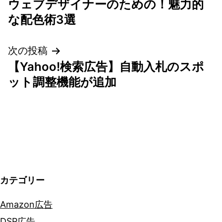
ウェブデザイナーのための！魅力的
稿
な配色術3選
ナ
次の投稿
ビ
【Yahoo!検索広告】自動入札のスポ
ゲ
ット調整機能が追加
ー
シ
ョ
ン
カテゴリー
Amazon広告
DSP広告