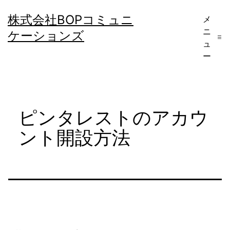
コ
株式会社BOPコミュニ
メ
ン
ニ
ケーションズ
テ
ュ
ー
ン
ツ
へ
ピンタレストのアカウ
ス
キ
ント開設方法
ッ
プ