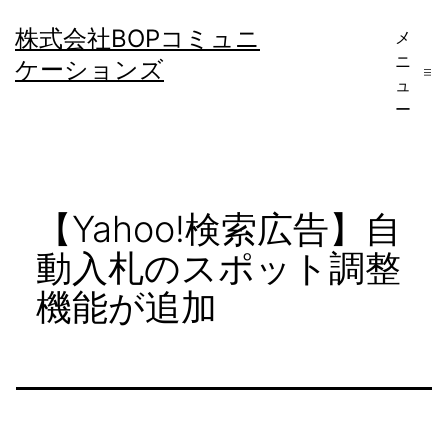
コ
株式会社BOPコミュニ
メ
ン
ニ
ケーションズ
テ
ュ
ー
ン
ツ
へ
【Yahoo!検索広告】自
ス
キ
動入札のスポット調整
ッ
機能が追加
プ