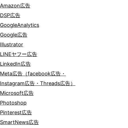
Amazon広告
DSP広告
GoogleAnalytics
Google広告
Illustrator
LINEヤフー広告
LinkedIn広告
Meta広告（facebook広告・
Instagram広告・Threads広告）
Microsoft広告
Photoshop
Pinterest広告
SmartNews広告