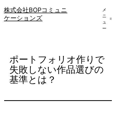
コ
株式会社BOPコミュニ
メ
ン
ニ
ケーションズ
テ
ュ
ー
ン
ツ
へ
ポートフォリオ作りで
ス
キ
失敗しない作品選びの
ッ
基準とは？
プ