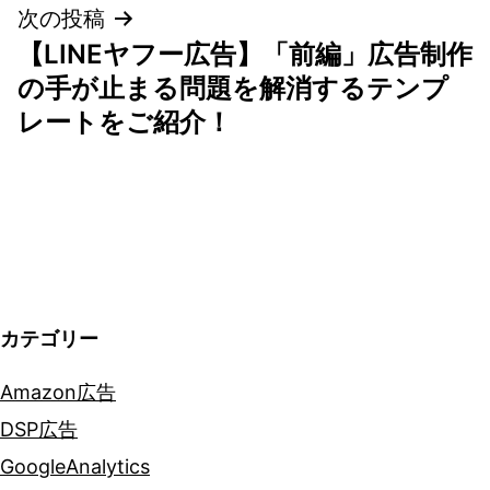
次の投稿
ビ
【LINEヤフー広告】「前編」広告制作
ゲ
の手が止まる問題を解消するテンプ
レートをご紹介！
ー
シ
ョ
ン
カテゴリー
Amazon広告
DSP広告
GoogleAnalytics