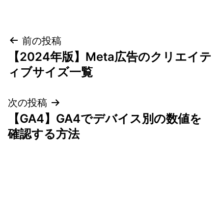
投
前の投稿
【2024年版】Meta広告のクリエイテ
稿
ィブサイズ一覧
ナ
次の投稿
ビ
【GA4】GA4でデバイス別の数値を
ゲ
確認する方法
ー
シ
ョ