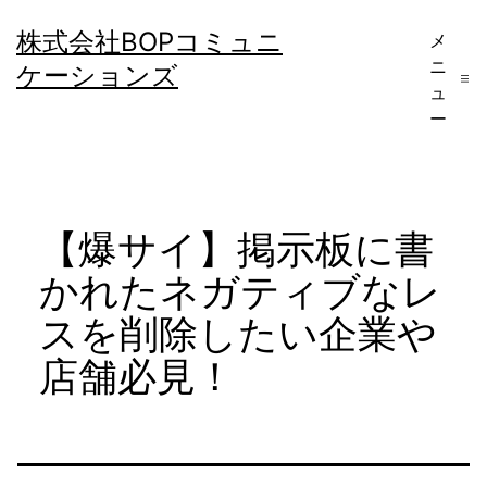
コ
株式会社BOPコミュニ
メ
ン
ニ
ケーションズ
テ
ュ
ー
ン
ツ
へ
【爆サイ】掲示板に書
ス
キ
かれたネガティブなレ
ッ
スを削除したい企業や
プ
店舗必見！