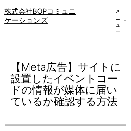
コ
株式会社BOPコミュニ
メ
ン
ニ
ケーションズ
テ
ュ
ー
ン
ツ
へ
【Meta広告】サイトに
ス
キ
設置したイベントコー
ッ
ドの情報が媒体に届い
プ
ているか確認する方法