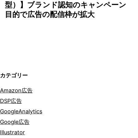
ゲ
型）】ブランド認知のキャンペーン
目的で広告の配信枠が拡大
ー
シ
ョ
ン
カテゴリー
Amazon広告
DSP広告
GoogleAnalytics
Google広告
Illustrator