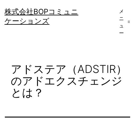
コ
株式会社BOPコミュニ
メ
ン
ニ
ケーションズ
テ
ュ
ー
ン
ツ
へ
アドステア（ADSTIR）
ス
キ
のアドエクスチェンジ
ッ
とは？
プ