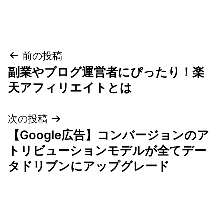
投
前の投稿
副業やブログ運営者にぴったり！楽
稿
天アフィリエイトとは
ナ
次の投稿
ビ
【Google広告】コンバージョンのア
ゲ
トリビューションモデルが全てデー
タドリブンにアップグレード
ー
シ
ョ