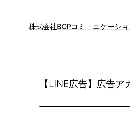
コ
ン
テ
株式会社BOPコミュニケーショ
ン
ツ
へ
ス
キ
【LINE広告】広告
ッ
プ