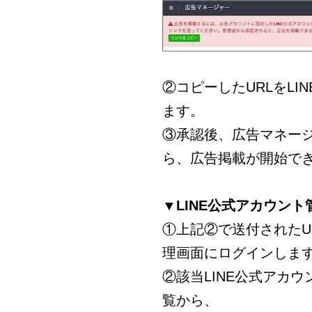
②コピーしたURLをL
ます。
③承認後、広告マネー
ら、広告掲載が開始で
▼LINE公式アカウン
①上記②で送付されたUR
理画面にログインします
②該当LINE公式アカウ
覧から、