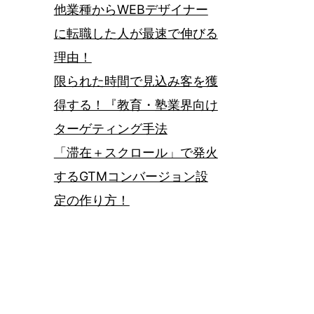
他業種からWEBデザイナー
に転職した人が最速で伸びる
理由！
限られた時間で見込み客を獲
得する！『教育・塾業界向け
ターゲティング手法
「滞在＋スクロール」で発火
するGTMコンバージョン設
定の作り方！