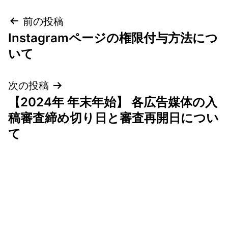
投
前の投稿
Instagramページの権限付与方法につ
稿
いて
ナ
次の投稿
ビ
【2024年 年末年始】 各広告媒体の入
ゲ
稿審査締め切り日と審査再開日につい
て
ー
シ
ョ
ン