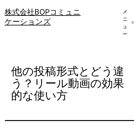
コ
株式会社BOPコミュニ
メ
ン
ニ
ケーションズ
テ
ュ
ー
ン
ツ
へ
他の投稿形式とどう違
ス
キ
う？リール動画の効果
ッ
的な使い方
プ