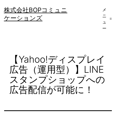
コ
株式会社BOPコミュニ
メ
ン
ニ
ケーションズ
テ
ュ
ー
ン
ツ
へ
【Yahoo!ディスプレイ
ス
キ
広告（運用型）】LINE
ッ
スタンプショップへの
プ
広告配信が可能に！