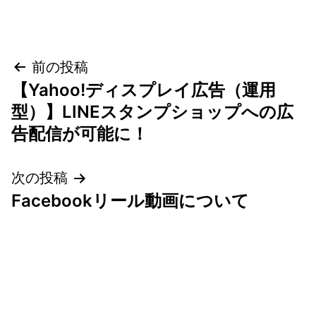
投
前の投稿
【Yahoo!ディスプレイ広告（運用
稿
型）】LINEスタンプショップへの広
ナ
告配信が可能に！
ビ
次の投稿
ゲ
Facebookリール動画について
ー
シ
ョ