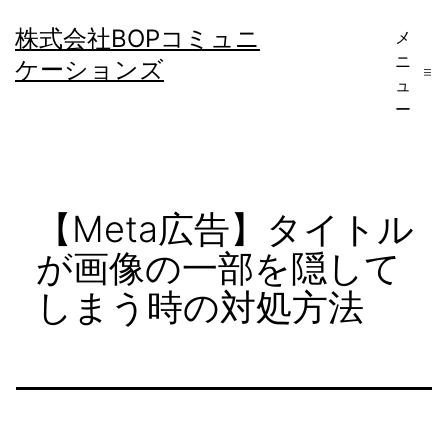
コ
株式会社BOPコミュニ
メ
ン
ニ
ケーションズ
テ
ュ
ー
ン
ツ
へ
【Meta広告】タイトル
ス
キ
が画像の一部を隠して
ッ
しまう時の対処方法
プ