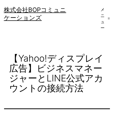
コ
株式会社BOPコミュニ
メ
ン
ニ
ケーションズ
テ
ュ
ー
ン
ツ
へ
【Yahoo!ディスプレイ
ス
キ
広告】ビジネスマネー
ッ
ジャーとLINE公式アカ
プ
ウントの接続方法