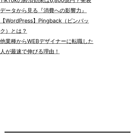
TikTokの経済効果は6,800億円？発表
データから見る『消費への影響力』
【WordPress】Pingback（ピンバッ
ク）とは？
他業種からWEBデザイナーに転職した
人が最速で伸びる理由！