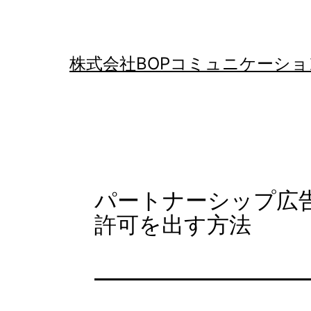
コ
ン
テ
株式会社BOPコミュニケーショ
ン
ツ
へ
ス
キ
パートナーシップ広
ッ
許可を出す方法
プ