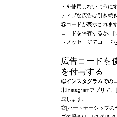
ドを使用しないように
ティブな広告は引き続
⑤コードが表示されます
コードを保存するか、[
トメッセージでコード
広告コードを
を付与する
◎インスタグラムでの
①Instagramアプ
成します。
②[パートナーシップの
ズの場合は、[タグ]を