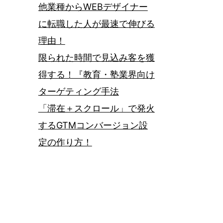
他業種からWEBデザイナー
に転職した人が最速で伸びる
理由！
限られた時間で見込み客を獲
得する！『教育・塾業界向け
ターゲティング手法
「滞在＋スクロール」で発火
するGTMコンバージョン設
定の作り方！