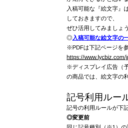
入稿可能な『絵文字』は
しておきますので、
ぜひ活用してみましょ
◎
入稿可能な絵文字の一
※PDFは下記ページを
https://www.lycbiz.com
※ディスプレイ広告（
の商品では、絵文字の
記号利用ルー
記号の利用ルールが下
◎変更前
同じ記号種別（※1）