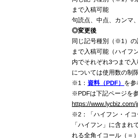
まで入稿可能
句読点、中点、カンマ
◎変更後
同じ記号種別（※1）の
まで入稿可能（ハイフ
内でそれぞれ3つまで
については使用数の制
※1：
資料（PDF）
を参
※PDFは下記ページを
https://www.lycbiz.com
※2：「ハイフン・イ
「ハイフン」に含まれ
れる全角イコール（＝