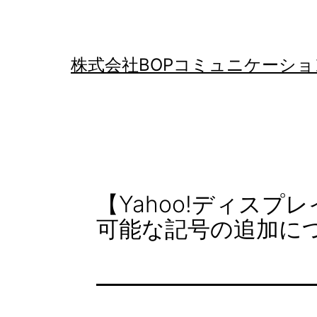
コ
ン
テ
株式会社BOPコミュニケーショ
ン
ツ
へ
ス
キ
【Yahoo!ディス
ッ
可能な記号の追加に
プ