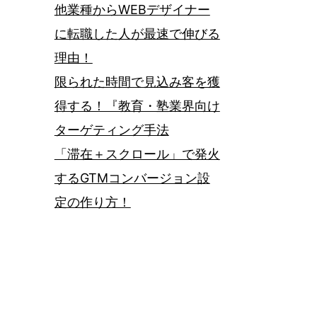
他業種からWEBデザイナー
に転職した人が最速で伸びる
理由！
限られた時間で見込み客を獲
得する！『教育・塾業界向け
ターゲティング手法
「滞在＋スクロール」で発火
するGTMコンバージョン設
定の作り方！