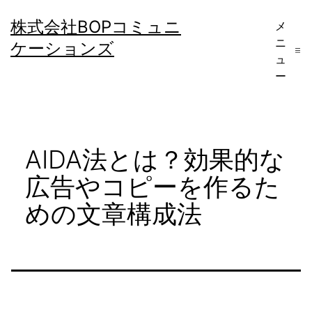
コ
株式会社BOPコミュニ
メ
ン
ニ
ケーションズ
テ
ュ
ー
ン
ツ
へ
AIDA法とは？効果的な
ス
キ
広告やコピーを作るた
ッ
めの文章構成法
プ