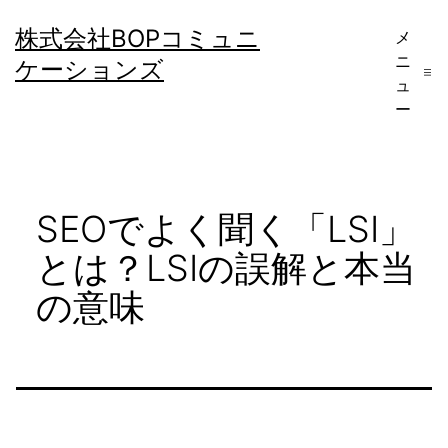
コ
株式会社BOPコミュニ
メ
ン
ニ
ケーションズ
テ
ュ
ー
ン
ツ
へ
SEOでよく聞く「LSI」
ス
キ
とは？LSIの誤解と本当
ッ
の意味
プ