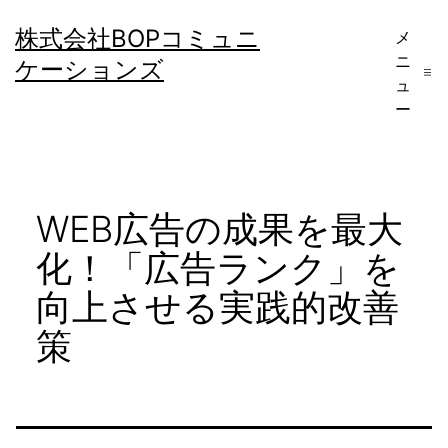
コ
株式会社BOPコミュニ
メ
ン
ニ
ケーションズ
テ
ュ
ー
ン
ツ
へ
WEB広告の成果を最大
ス
キ
化！「広告ランク」を
ッ
向上させる実践的改善
プ
策