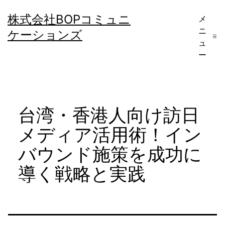
コ
株式会社BOPコミュニ
メ
ン
ニ
ケーションズ
テ
ュ
ー
ン
ツ
へ
台湾・香港人向け訪日
ス
キ
メディア活用術！イン
ッ
バウンド施策を成功に
プ
導く戦略と実践