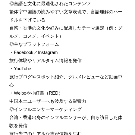
◎言語と文化に最適化されたコンテンツ
繁体字中国語の読みやすい文章表現で、言語理解のハー
ドルを下げている
台湾・香港の文化や好みに配慮したテーマ選定（例：グ
ルメ、コスメ、イベント）
◎主なプラットフォーム
・Facebook／Instagram
旅行体験やリアルタイム情報を発信
・YouTube
旅行ブログやスポット紹介、グルメレビューなど動画中
心
・Weiboや小紅書（RED）
中国本土ユーザーへも波及する影響力
◎インフルエンサーマーケティング
台湾・香港出身のインフルエンサーが、自ら訪日した体
験を発信
旅行先でのリアルな声が信頼を生む