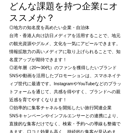
どんな課題を持つ企業にオ
ススメか？
◎地方の知名度を高めたい企業・自治体
台湾・香港人向け訪日メディアを活用することで、地元
の観光資源やグルメ、文化を一気にアピールできます。
情報拡散力の高いメディアに取り上げられることで、知
名度アップが期待できます！
◎若年層（20〜30代）のファンを獲得したいブランド
SNSや動画を活用したプロモーションは、スマホネイテ
ィブ世代に最適です。InstagramやYouTubeなどのプラッ
トフォームを通じて、共感を得やすく、ブランドへの親
近感を育てやすくなります！
◎効率的に集客チャネルを開拓したい旅行関連企業
SNSキャンペーンやインフルエンサーとの連携により、
直接的な集客だけでなく、検索・予約への導線も整備で
きます。口コミ効果も高く、持続的な集客が見込めま