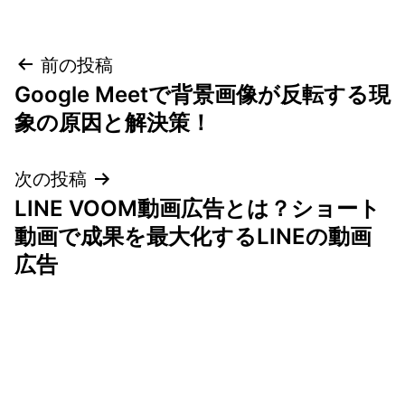
投
前の投稿
Google Meetで背景画像が反転する現
稿
象の原因と解決策！
ナ
次の投稿
ビ
LINE VOOM動画広告とは？ショート
ゲ
動画で成果を最大化するLINEの動画
広告
ー
シ
ョ
ン