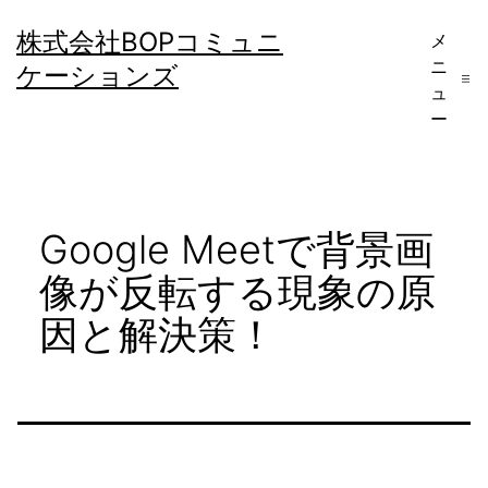
コ
株式会社BOPコミュニ
メ
ン
ニ
ケーションズ
テ
ュ
ー
ン
ツ
へ
Google Meetで背景画
ス
キ
像が反転する現象の原
ッ
因と解決策！
プ