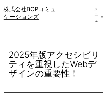
コ
株式会社BOPコミュニ
メ
ン
ニ
ケーションズ
テ
ュ
ー
ン
ツ
へ
2025年版アクセシビリ
ス
キ
ティを重視したWebデ
ッ
ザインの重要性！
プ