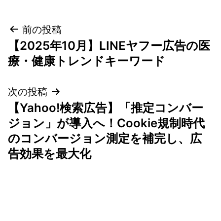
投
前の投稿
【2025年10月】LINEヤフー広告の医
稿
療・健康トレンドキーワード
ナ
次の投稿
ビ
【Yahoo!検索広告】「推定コンバー
ゲ
ジョン」が導入へ！Cookie規制時代
のコンバージョン測定を補完し、広
ー
告効果を最大化
シ
ョ
ン