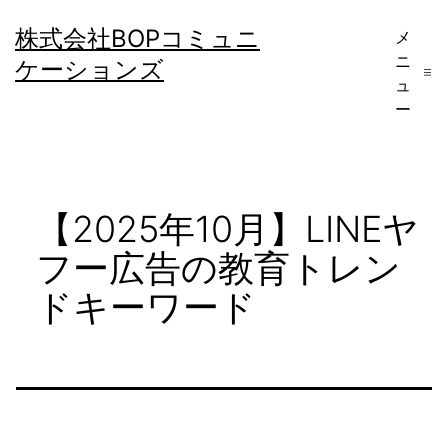
コ
株式会社BOPコミュニ
メ
ン
ニ
ケーションズ
テ
ュ
ー
ン
ツ
へ
【2025年10月】LINEヤ
ス
キ
フー広告の教育トレン
ッ
ドキーワード
プ