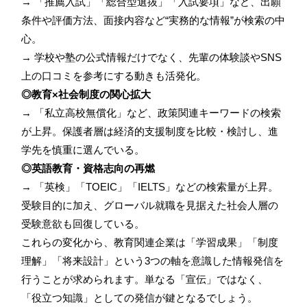
→ 「推薦入試」「総合型選抜」「入試要項」など、出願
条件や評価方法、面接内容など“実務的な情報”が検索の中
心。
→ 学校や塾の公式情報だけでなく、先輩の体験談やSNS
上の口コミを参考にする動きも活発化。
◎教育×社会制度の関心拡大
→ 「私立高校無償化」など、政策関連キーワードの検索
が上昇。保護者層は経済的支援制度を比較・検討し、進
学先を慎重に選んでいる。
◎英語教育・資格志向の再燃
→ 「英検」「TOEIC」「IELTS」などの検索量が上昇。
受験目的に加え、グローバル就職を見据えた社会人層の
受験意欲も回復している。
これらの変化から、教育関連企業は「学習成果」「制度
理解」「将来設計」という3つの軸を意識した情報発信を
行うことが求められます。単なる「宣伝」ではなく、
「役立つ知識」としての発信が鍵となるでしょう。