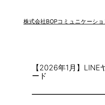
コ
ン
テ
株式会社BOPコミュニケーショ
ン
ツ
へ
ス
キ
【2026年1月】LI
ッ
ード
プ