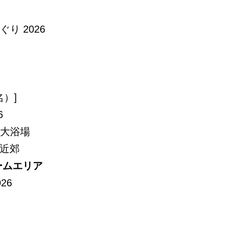
ぐり 2026
名）]
6
 大浴場
東近郊
ームエリア
26