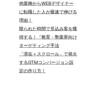
他業種からWEBデザイナー
に転職した人が最速で伸びる
理由！
限られた時間で見込み客を獲
得する！『教育・塾業界向け
ターゲティング手法
「滞在＋スクロール」で発火
するGTMコンバージョン設
定の作り方！