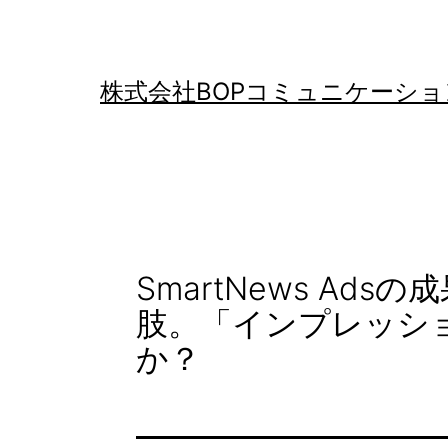
コ
ン
テ
株式会社BOPコミュニケーショ
ン
ツ
へ
ス
キ
SmartNews A
ッ
肢。「インプレッシ
プ
か？