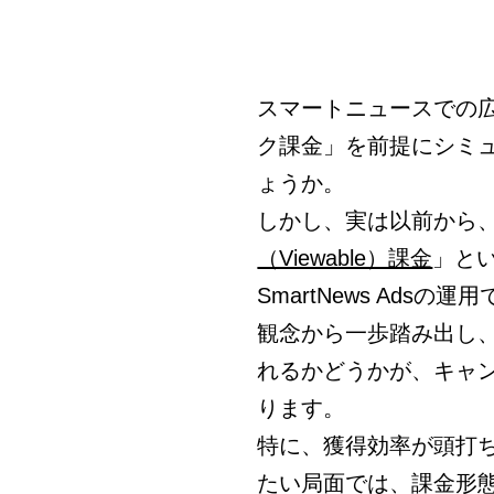
スマートニュースでの
ク課金」を前提にシミ
ょうか。
しかし、実は以前から、Sm
（Viewable）課金
」と
SmartNews Ad
観念から一歩踏み出し
れるかどうかが、キャ
ります。
特に、獲得効率が頭打
たい局面では、課金形