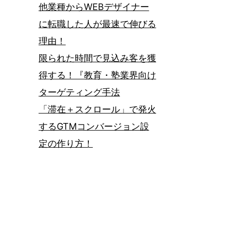
他業種からWEBデザイナー
に転職した人が最速で伸びる
理由！
限られた時間で見込み客を獲
得する！『教育・塾業界向け
ターゲティング手法
「滞在＋スクロール」で発火
するGTMコンバージョン設
定の作り方！