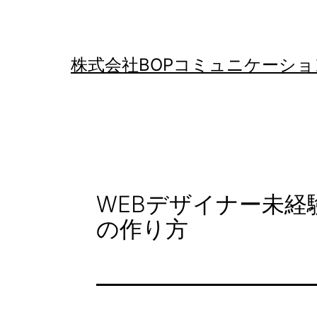
コ
ン
テ
株式会社BOPコミュニケーショ
ン
ツ
へ
ス
キ
WEBデザイナー未
ッ
の作り方
プ