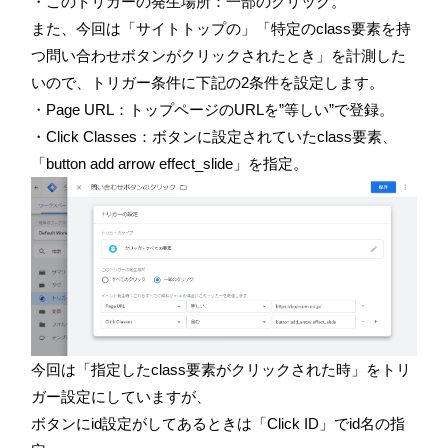
・このトリガーの発生場所：一部のクリック。
また、今回は「サイトトップの」「特定のclass要素を持
つ問い合わせボタンがクリックされたとき」を計測した
いので、トリガー条件に下記の
2条件
を設定します。
・
Page URL
：トップページの
URL
を
”
等しい
”
で登録。
・
Click Classes
：ボタンに設定されていたc
lass
要素、
「button add arrow effect_slide」を指定。
今回は「指定したc
lass
要素がクリックされた時」をトリ
ガー設定にしていますが、
ボタンにid設定がしてあるときは「
Click ID
」でid名の指