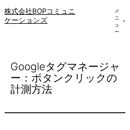
コ
株式会社BOPコミュニ
メ
ン
ニ
ケーションズ
テ
ュ
ー
ン
ツ
へ
Googleタグマネージャ
ス
キ
ー：ボタンクリックの
ッ
計測方法
プ