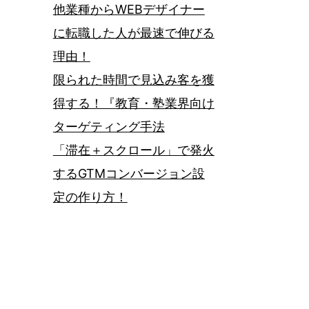
他業種からWEBデザイナー
に転職した人が最速で伸びる
理由！
限られた時間で見込み客を獲
得する！『教育・塾業界向け
ターゲティング手法
「滞在＋スクロール」で発火
するGTMコンバージョン設
定の作り方！