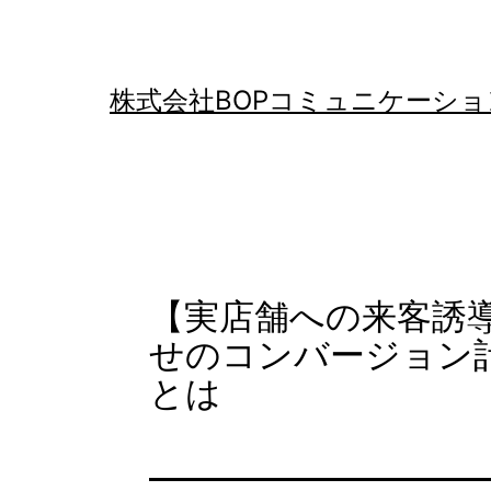
コ
ン
テ
株式会社BOPコミュニケーショ
ン
ツ
へ
ス
キ
【実店舗への来客誘
ッ
せのコンバージョン
プ
とは