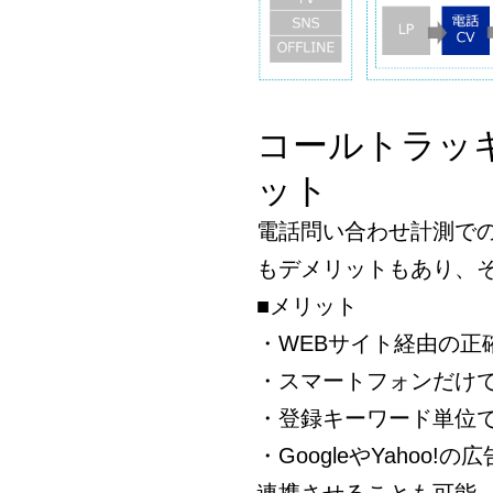
コールトラッ
ット
電話問い合わせ計測で
もデメリットもあり、
■メリット
・WEBサイト経由の正
・スマートフォンだけ
・登録キーワード単位
・GoogleやYaho