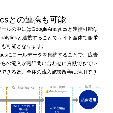
lyticsとの連携も可能
の中にはGoogleAnalyticsと連携可能な
Analyticsと連携することでサイト全体で俯瞰
とも可能となります。
alyticsにコールデータを集約することで、広告
からの流入が電話問い合わせに貢献できてい
ができる為、全体の流入施策改善に活用でき