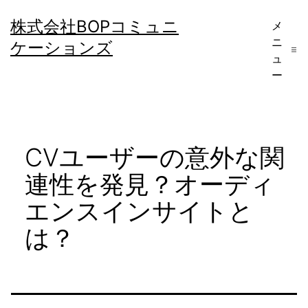
コ
株式会社BOPコミュニ
メ
ン
ニ
ケーションズ
テ
ュ
ー
ン
ツ
へ
CVユーザーの意外な関
ス
キ
連性を発見？オーディ
ッ
エンスインサイトと
プ
は？