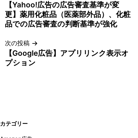
【Yahoo!広告の広告審査基準が変
稿
更】薬用化粧品（医薬部外品）、化粧
ナ
品での広告審査の判断基準が強化
ビ
次の投稿
ゲ
【Google広告】アプリリンク表示オ
プション
ー
シ
ョ
ン
カテゴリー