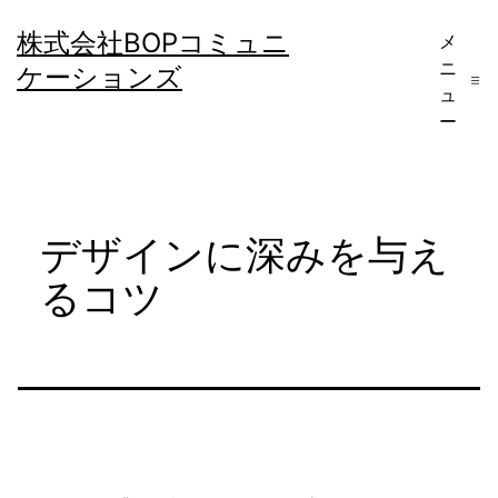
コ
株式会社BOPコミュニ
メ
ン
ニ
ケーションズ
テ
ュ
ー
ン
ツ
へ
デザインに深みを与え
ス
キ
るコツ
ッ
プ