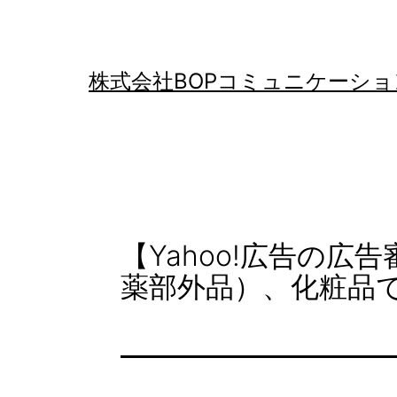
コ
ン
テ
株式会社BOPコミュニケーショ
ン
ツ
へ
ス
キ
【Yahoo!広告の
ッ
薬部外品）、化粧品
プ