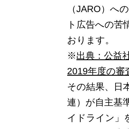
（JARO）へ
ト広告への苦
おります。
※
出典：公益
2019年度の
その結果、
日
連）が自主基
イドライン」を