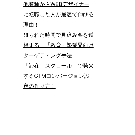
他業種からWEBデザイナー
に転職した人が最速で伸びる
理由！
限られた時間で見込み客を獲
得する！『教育・塾業界向け
ターゲティング手法
「滞在＋スクロール」で発火
するGTMコンバージョン設
定の作り方！