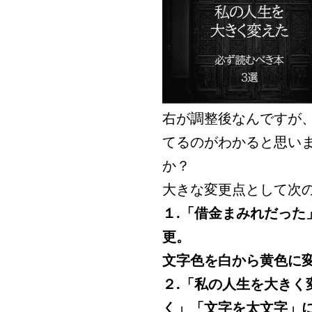
右が調整後なんですが
てるのがわかると思い
か？
大きな変更点として次
１.「借金まみれだっ
更。
文字色を白から黄色に
２.「私の人生を大き
く」「文字を太文字」