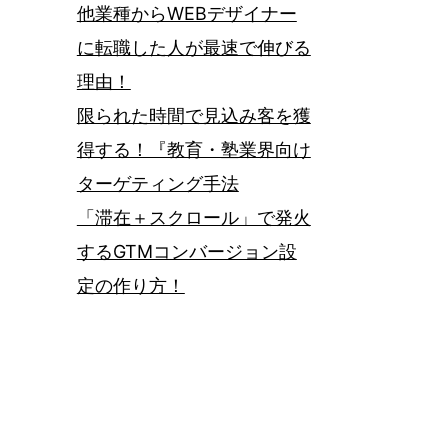
他業種からWEBデザイナー
に転職した人が最速で伸びる
理由！
限られた時間で見込み客を獲
得する！『教育・塾業界向け
ターゲティング手法
「滞在＋スクロール」で発火
するGTMコンバージョン設
定の作り方！