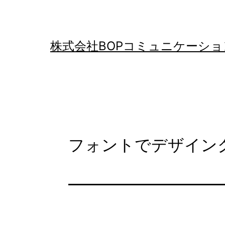
コ
ン
テ
株式会社BOPコミュニケーショ
ン
ツ
へ
ス
キ
フォントでデザイン
ッ
プ