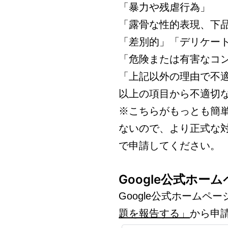
「暴力や残虐行為」
「露骨な性的表現、下
「差別的」「デリケー
「危険または有害なコ
「上記以外の理由で不
以上の項目から不適切
※こちらがもっとも簡
ないので、より正式な
で申請してください。
Google公式ホ
Google公式ホームペ
題を報告する」
から申