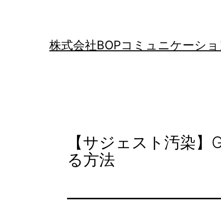
コ
ン
テ
株式会社BOPコミュニケーショ
ン
ツ
へ
ス
キ
【サジェスト汚染】G
ッ
る方法
プ