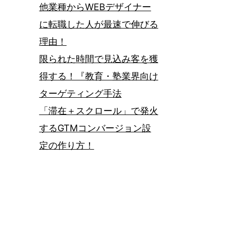
他業種からWEBデザイナー
に転職した人が最速で伸びる
理由！
限られた時間で見込み客を獲
得する！『教育・塾業界向け
ターゲティング手法
「滞在＋スクロール」で発火
するGTMコンバージョン設
定の作り方！