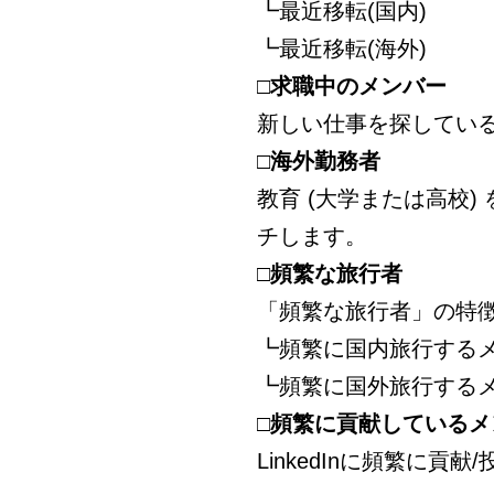
┗最近移転(国内)
┗最近移転(海外)
□求職中のメンバー
新しい仕事を探してい
□海外勤務者
教育 (大学または高校
チします。
□頻繁な旅行者
「頻繁な旅行者」の特
┗頻繁に国内旅行する
┗頻繁に国外旅行する
□頻繁に貢献しているメ
LinkedInに頻繁に