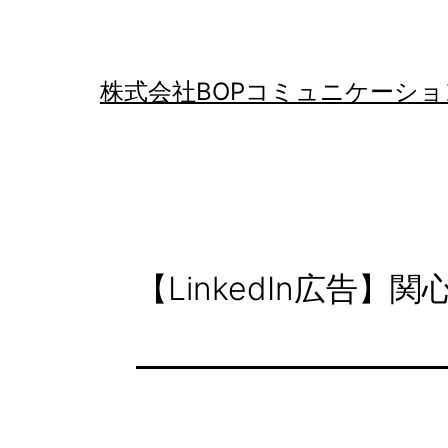
コ
ン
テ
株式会社BOPコミュニケーショ
ン
ツ
へ
ス
キ
【LinkedIn広告
ッ
プ