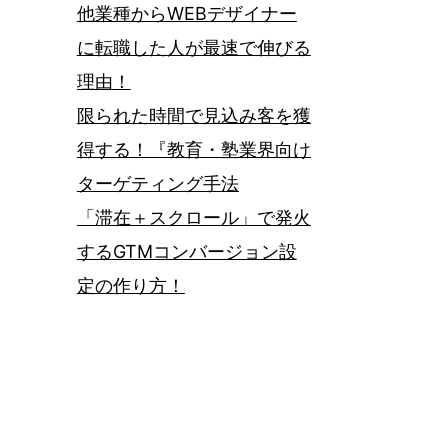
他業種からWEBデザイナー
に転職した人が最速で伸びる
理由！
限られた時間で見込み客を獲
得する！『教育・塾業界向け
ターゲティング手法
「滞在＋スクロール」で発火
するGTMコンバージョン設
定の作り方！