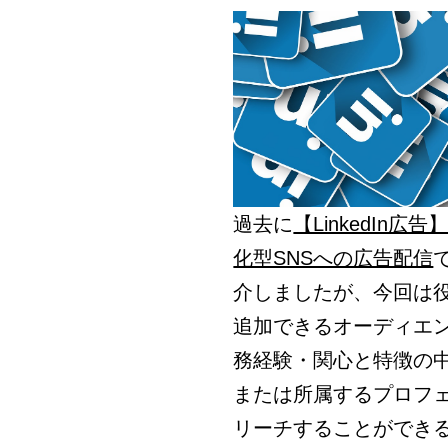
過去に
【LinkedIn
化型SNSへの広告配信
介しましたが、今回は
追加できるオーディエ
務経験・関心と特徴の
または所属するプロフ
リーチすることができ