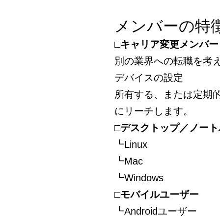
メンバーの特
□キャリア変更メンバー
別の業界への転職を考
デバイスの設定
所有する、または定期
にリーチします。
□デスクトップ／ノー
┗Linux
┗Mac
┗Windows
□モバイルユーザー
┗Androidユーザー