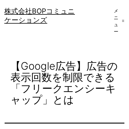
コ
株式会社BOPコミュニ
メ
ン
ニ
ケーションズ
テ
ュ
ー
ン
ツ
へ
【Google広告】広告の
ス
キ
表示回数を制限できる
ッ
「フリークエンシーキ
プ
ャップ」とは