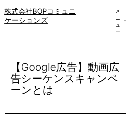
コ
株式会社BOPコミュニ
メ
ン
ニ
ケーションズ
テ
ュ
ー
ン
ツ
へ
【Google広告】動画広
ス
キ
告シーケンスキャンペ
ッ
ーンとは
プ