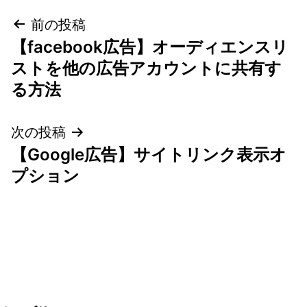
投
前の投稿
【facebook広告】オーディエンスリ
稿
ストを他の広告アカウントに共有す
ナ
る方法
ビ
次の投稿
ゲ
【Google広告】サイトリンク表示オ
プション
ー
シ
ョ
ン