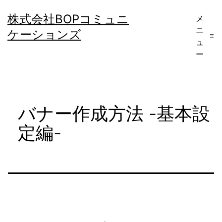
コ
株式会社BOPコミュニ
メ
ン
ニ
ケーションズ
テ
ュ
ー
ン
ツ
へ
バナー作成方法 -基本設
ス
キ
定編-
ッ
プ