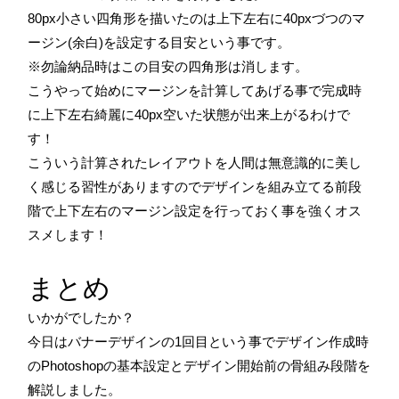
80px小さい四角形を描いたのは上下左右に40pxづつのマ
ージン(余白)を設定する目安という事です。
※勿論納品時はこの目安の四角形は消します。
こうやって始めにマージンを計算してあげる事で完成時
に上下左右綺麗に40px空いた状態が出来上がるわけで
す！
こういう計算されたレイアウトを人間は無意識的に美し
く感じる習性がありますのでデザインを組み立てる前段
階で上下左右のマージン設定を行っておく事を強くオス
スメします！
まとめ
いかがでしたか？
今日はバナーデザインの1回目という事でデザイン作成時
のPhotoshopの基本設定とデザイン開始前の骨組み段階を
解説しました。