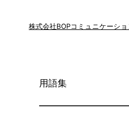
コ
ン
テ
株式会社BOPコミュニケーショ
ン
ツ
へ
ス
キ
用語集
ッ
プ