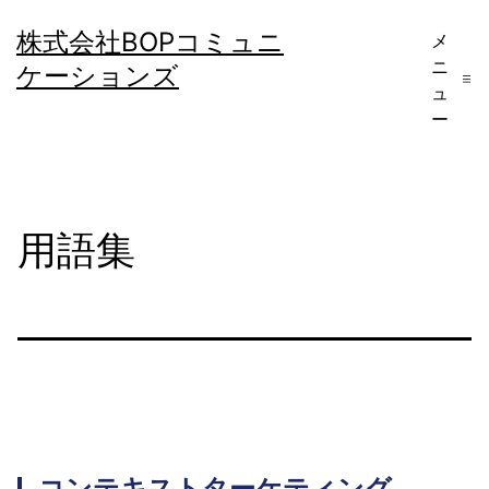
コ
株式会社BOPコミュニ
メ
ン
ニ
ケーションズ
テ
ュ
ー
ン
ツ
へ
用語集
ス
キ
ッ
プ
コンテキストターケティング