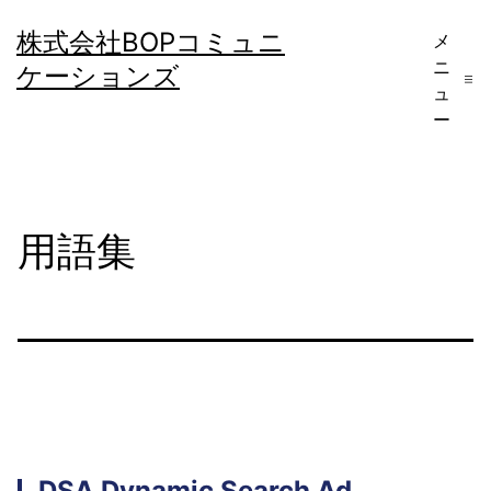
コ
株式会社BOPコミュニ
メ
ン
ニ
ケーションズ
テ
ュ
ー
ン
ツ
へ
用語集
ス
キ
ッ
プ
DSA
Dynamic Search Ad