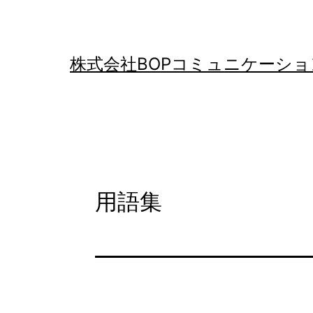
コ
ン
テ
株式会社BOPコミュニケーショ
ン
ツ
へ
ス
キ
用語集
ッ
プ