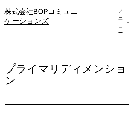
コ
株式会社BOPコミュニ
メ
ン
ニ
ケーションズ
テ
ュ
ー
ン
ツ
へ
プライマリディメンショ
ス
キ
ン
ッ
プ