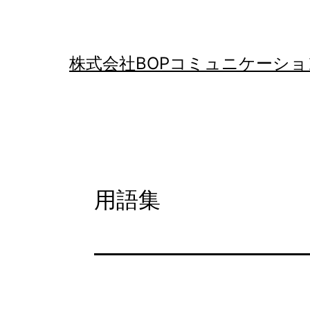
コ
ン
テ
株式会社BOPコミュニケーショ
ン
ツ
へ
ス
キ
用語集
ッ
プ