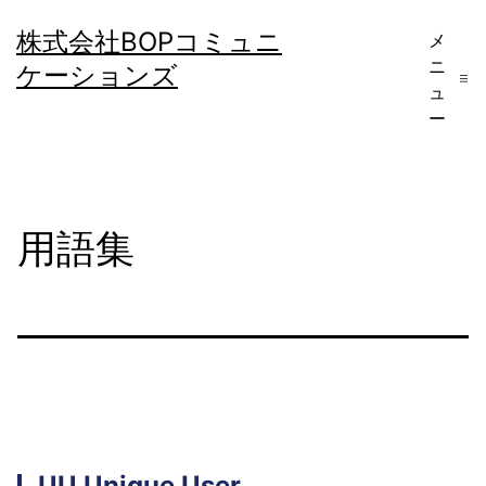
コ
株式会社BOPコミュニ
メ
ン
ニ
ケーションズ
テ
ュ
ー
ン
ツ
へ
用語集
ス
キ
ッ
プ
UU
Unique User