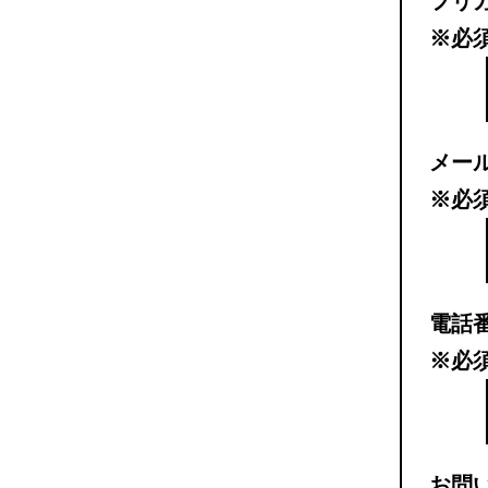
フリ
※必
メー
※必
電話
※必
お問