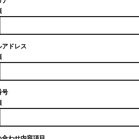
ガナ
須
ルアドレス
須
番号
須
い合わせ内容項目