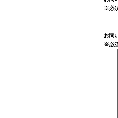
※必
お問
※必