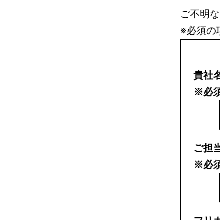
ご不明な
※必須
の
貴社
※必
ご担
※必