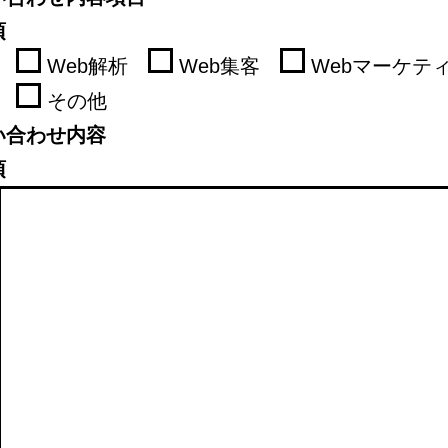
須
Web解析
Web集客
Webマーケテ
その他
い合わせ内容
須