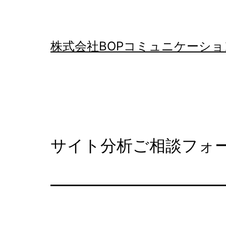
コ
ン
テ
株式会社BOPコミュニケーショ
ン
ツ
へ
ス
キ
サイト分析ご相談フォ
ッ
プ