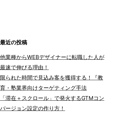
最近の投稿
他業種からWEBデザイナーに転職した人が
最速で伸びる理由！
限られた時間で見込み客を獲得する！『教
育・塾業界向けターゲティング手法
「滞在＋スクロール」で発火するGTMコン
バージョン設定の作り方！