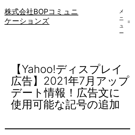
コ
株式会社BOPコミュニ
メ
ン
ニ
ケーションズ
テ
ュ
ー
ン
ツ
へ
【Yahoo!ディスプレイ
ス
キ
広告】2021年7月アップ
ッ
デート情報！広告文に
プ
使用可能な記号の追加