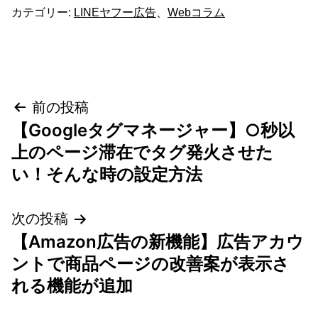
カテゴリー:
LINEヤフー広告
、
Webコラム
投
前の投稿
【Googleタグマネージャー】○秒以
稿
上のページ滞在でタグ発火させた
ナ
い！そんな時の設定方法
ビ
次の投稿
ゲ
【Amazon広告の新機能】広告アカウ
ントで商品ページの改善案が表示さ
ー
れる機能が追加
シ