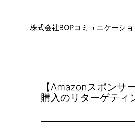
コ
ン
テ
株式会社BOPコミュニケーショ
ン
ツ
へ
ス
キ
【Amazonスポン
ッ
購入のリターゲティ
プ