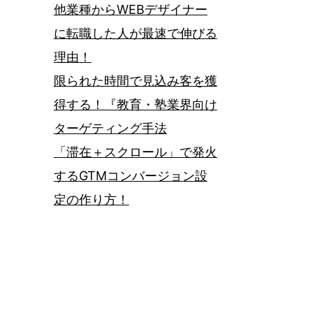
他業種からWEBデザイナー
に転職した人が最速で伸びる
理由！
限られた時間で見込み客を獲
得する！『教育・塾業界向け
ターゲティング手法
「滞在＋スクロール」で発火
するGTMコンバージョン設
定の作り方！