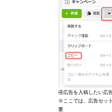
④広告を入稿したい広
※ここでは、広告セッ
要