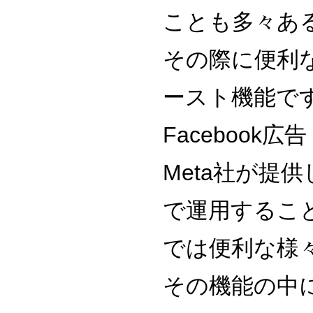
ことも多々あ
その際に便利
ースト機能で
Facebook広
Meta社が提
で運用するこ
では便利な様
その機能の中