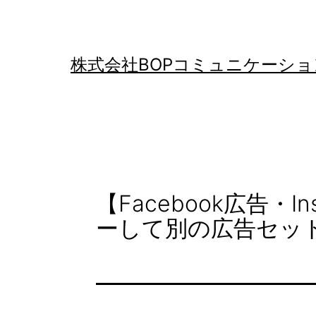
コ
ン
テ
株式会社BOPコミュニケーショ
ン
ツ
へ
ス
キ
【Facebook広告・
ッ
ーして別の広告セッ
プ