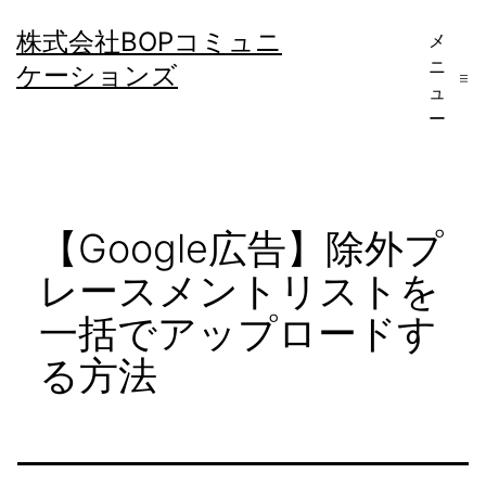
コ
株式会社BOPコミュニ
メ
ン
ニ
ケーションズ
テ
ュ
ー
ン
ツ
へ
【Google広告】除外プ
ス
キ
レースメントリストを
ッ
一括でアップロードす
プ
る方法