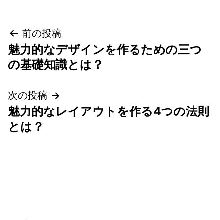
投
前の投稿
魅力的なデザインを作るための三つ
稿
の基礎知識とは？
ナ
次の投稿
ビ
魅力的なレイアウトを作る4つの法則
ゲ
とは？
ー
シ
ョ
ン