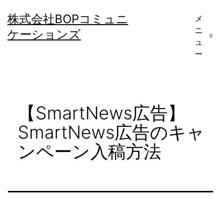
コ
株式会社BOPコミュニ
メ
ン
ニ
ケーションズ
テ
ュ
ー
ン
ツ
へ
【SmartNews広告】
ス
キ
SmartNews広告のキャ
ッ
ンペーン入稿方法
プ