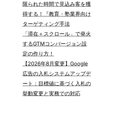
限られた時間で見込み客を獲
得する！『教育・塾業界向け
ターゲティング手法
「滞在＋スクロール」で発火
するGTMコンバージョン設
定の作り方！
【2026年8月変更】Google
広告の入札システムアップデ
ート：目標値に基づく入札の
挙動変更と実務での対応