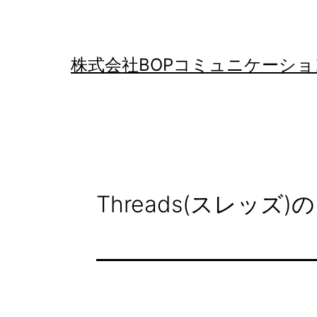
コ
ン
テ
株式会社BOPコミュニケーショ
ン
ツ
へ
ス
キ
Threads(スレッ
ッ
プ